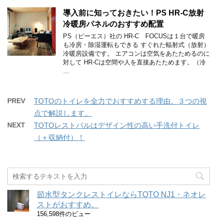
導入前に知っておきたい！PS HR-C放射
冷暖房パネルのおすすめ配置
PS（ピーエス）社の HR-C FOCUSは１台で暖房
も冷房・除湿運転もできる すぐれた輻射式（放射）
冷暖房設備です。 エアコンは空気をあたためるのに
対して HR-Cは空間や人を直接あたためます。（冷
…
PREV
TOTOのトイレを全力でおすすめする理由。３つの視
点で解説します。
NEXT
TOTOレストパルはデザイン性の高い手洗付トイレ
（＋収納付）！
節水型タンクレストイレならTOTO NJ1・ネオレ
ストがおすすめ。
156,598件のビュー