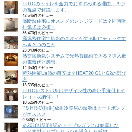
TOTOのトイレを全力でおすすめする理由。３つ
の視点で解説します。
42,545件のビュー
高断熱住宅にオススメのレンジフードは？同時吸
排気式は必須？
36,470件のビュー
高気密住宅で排水のニオイがする時にチェックす
べき３つのこと
23,043件のビュー
熱交換換気システムで光熱費節約できる？導入後
の電気代と感想。
14,353件のビュー
断熱性能Ua値の目安は？HEAT20 G1とG2の選び
方
13,505件のビュー
TOTOレストパルはデザイン性の高い手洗付トイ
レ（＋収納付）！
10,525件のビュー
PS HR-C(輻射)放射冷暖房の熱源はヒートポンプ
がオススメ
9,346件のビュー
※2018/1/23追記※トリプルガラスは結露しな
い？木製トリプルサッシを導入した感想。