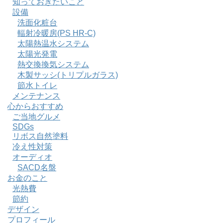
知っておきたいこと
設備
洗面化粧台
輻射冷暖房(PS HR-C)
太陽熱温水システム
太陽光発電
熱交換換気システム
木製サッシ(トリプルガラス)
節水トイレ
メンテナンス
心からおすすめ
ご当地グルメ
SDGs
リボス自然塗料
冷え性対策
オーディオ
SACD名盤
お金のこと
光熱費
節約
デザイン
プロフィール