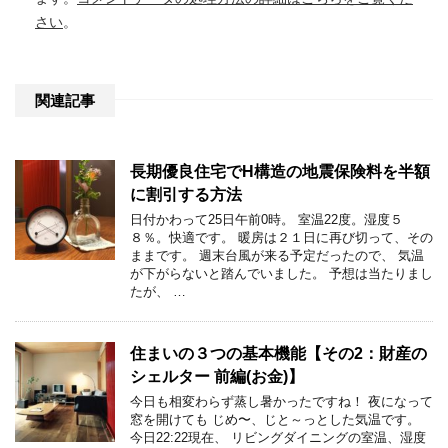
さい
。
関連記事
長期優良住宅でH構造の地震保険料を半額
に割引する方法
日付かわって25日午前0時。 室温22度。湿度５
８％。快適です。 暖房は２１日に再び切って、その
ままです。 週末台風が来る予定だったので、 気温
が下がらないと踏んでいました。 予想は当たりまし
たが、 …
住まいの３つの基本機能【その2：財産の
シェルター 前編(お金)】
今日も相変わらず蒸し暑かったですね！ 夜になって
窓を開けても じめ〜、じと～っとした気温です。
今日22:22現在、 リビングダイニングの室温、湿度