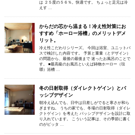
は ２５度の５６％。快適です。 ちょっと足元は冷
えす …
からだの芯から温まる！冷え性対策にお
すすめ「ホーロー浴槽」のメリットデメ
リット。
冷え性こだわりシリーズ。 今回は浴室、ユニットバ
スで検討した内容です。 予算と重量（とデザイン）
の問題から、最後の最後まで 迷ったお風呂のことで
す。 ■最高級のお風呂といえば鋳物ホーロー（琺
瑯）浴槽 …
冬の日射取得（ダイレクトゲイン）とパ
ッシブデザイン
朝冷え込んでも、日中は日差しがでると寒さが和ら
ぎますね。 うちの家でも、冬場の日射取得（ダイレ
クトゲイン）を考えた パッシブデザインを設計に取
り入れています。 こういう記事は、その季節に書く
のがピッタ …