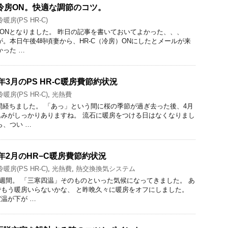
放射冷房ON。快適な調節のコツ。
暖房(PS HR-C)
冷房ONとなりました。 昨日の記事を書いておいてよかった、、、
が。本日午後4時頃妻から、HR-C（冷房）ONにしたとメールが来
かった …
8年3月のPS HR-C暖房費節約状況
暖房(PS HR-C)
,
光熱費
2週間経ちました。 「あっ」という間に桜の季節が過ぎ去った後、4月
みがしっかりありますね。 流石に暖房をつける日はなくなりまし
ら、つい …
8年2月のHR−C暖房費節約状況
暖房(PS HR-C)
,
光熱費
,
熱交換換気システム
て１週間。 「三寒四温」そのものといった気候になってきました。 あ
もう暖房いらないかな、 と昨晩久々に暖房をオフにしました。
温が下が …