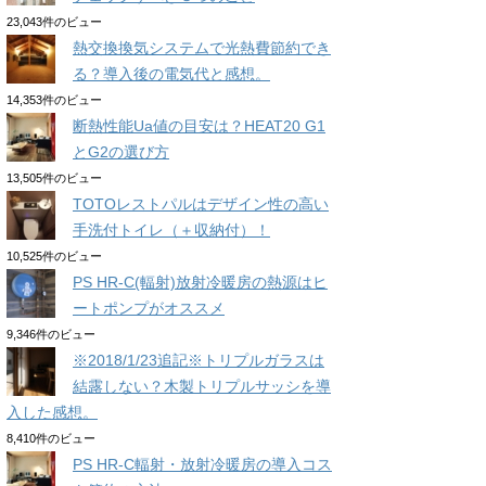
23,043件のビュー
熱交換換気システムで光熱費節約でき
る？導入後の電気代と感想。
14,353件のビュー
断熱性能Ua値の目安は？HEAT20 G1
とG2の選び方
13,505件のビュー
TOTOレストパルはデザイン性の高い
手洗付トイレ（＋収納付）！
10,525件のビュー
PS HR-C(輻射)放射冷暖房の熱源はヒ
ートポンプがオススメ
9,346件のビュー
※2018/1/23追記※トリプルガラスは
結露しない？木製トリプルサッシを導
入した感想。
8,410件のビュー
PS HR-C輻射・放射冷暖房の導入コス