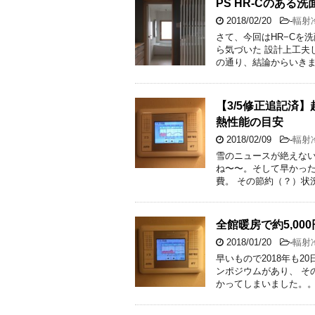
PS HR-Cのあ
2018/02/20
-
輻射冷
さて、今回はHR−Cを
ら気づいた 設計上工夫
の通り、結論からいきます
【3/5修正追記済】
熱性能の目安
2018/02/09
-
輻射冷
雪のニュースが絶えない
ね〜〜。そして早かった
費。 その節約（？）状
全館暖房で約5,00
2018/01/20
-
輻射冷
早いもので2018年も2
ンポジウムがあり、 そ
かってしまいました。。