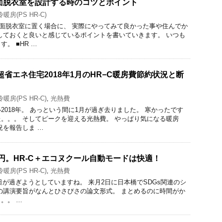
る洗面脱衣室を設計する時のコツとポイント
暖房(PS HR-C)
洗面脱衣室に置く場合に、 実際にやってみて良かった事や住んでか
しておくと良いと感じているポイントを書いていきます。 いつも
。 ■HR …
超省エネ住宅2018年1月のHR−C暖房費節約状況と断
暖房(PS HR-C)
,
光熱費
2018年。 あっという間に1月が過ぎ去りました。 寒かったです
。。。 そしてピークを迎える光熱費。 やっぱり気になる暖房
況を報告しま …
0円。HR-C＋エコヌクール自動モードは快適！
暖房(PS HR-C)
,
光熱費
0日が過ぎようとしていますね。 来月2日に日本橋でSDGs関連のシ
の講演要旨がなんとひさびさの論文形式。 まとめるのに時間がか
。。 …