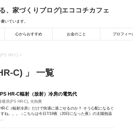
る、家づくりブログ|エココチカフェ
を書いています。
心からおすすめ
お金のこと
プロフィー
S HR-C)
>
R-C) 」 一覧
のPS HR-C輻射（放射）冷房の電気代
暖房(PS HR-C)
,
光熱費
 HR-C（輻射冷房）だけで快適に過ごせるのか？ そう心配になるぐ
すね。。。 ↓こちらは今日7/19夜（20日になった夜）の太陽熱温
 …