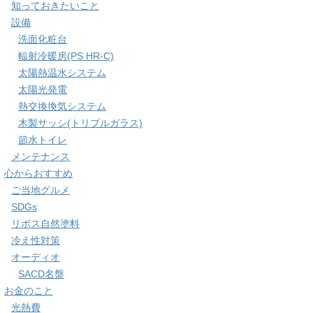
知っておきたいこと
設備
洗面化粧台
輻射冷暖房(PS HR-C)
太陽熱温水システム
太陽光発電
熱交換換気システム
木製サッシ(トリプルガラス)
節水トイレ
メンテナンス
心からおすすめ
ご当地グルメ
SDGs
リボス自然塗料
冷え性対策
オーディオ
SACD名盤
お金のこと
光熱費