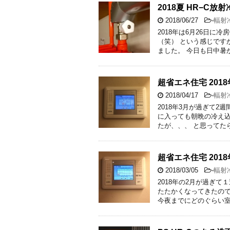
2018夏 HR−C
2018/06/27
-
輻射冷
2018年は6月26日に
（笑） という感じです
ました。 今日も日中暑
超省エネ住宅 201
2018/04/17
-
輻射冷
2018年3月が過ぎて
に入っても朝晩の冷え込
たが、、、 と思ってた
超省エネ住宅 201
2018/03/05
-
輻射冷
2018年の2月が過ぎ
たたかくなってきたので
今夜までにどのぐらい室