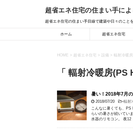
超省エネ住宅の住まい手によ
超省エネ住宅の住まい手目線で建築や日々のこと
ホーム
超省エネ住宅
HOME
>
超省エネ住宅
>
設備
>
輻射冷暖房(P
「 輻射冷暖房(PS H
暑い！2018年7月
2018/07/20
-
輻射冷
こんなに暑くても、PS
らいの暑さが続いていま
水器のリモコン。 夜12