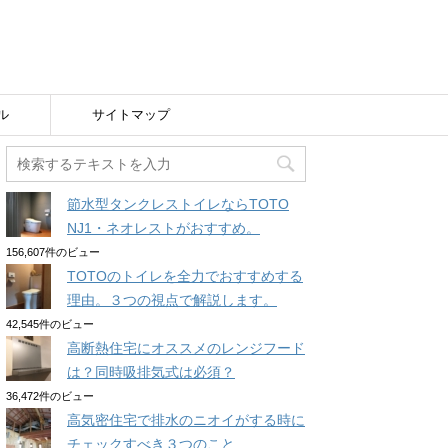
ル
サイトマップ
節水型タンクレストイレならTOTO
NJ1・ネオレストがおすすめ。
156,607件のビュー
TOTOのトイレを全力でおすすめする
理由。３つの視点で解説します。
42,545件のビュー
高断熱住宅にオススメのレンジフード
は？同時吸排気式は必須？
36,472件のビュー
高気密住宅で排水のニオイがする時に
チェックすべき３つのこと