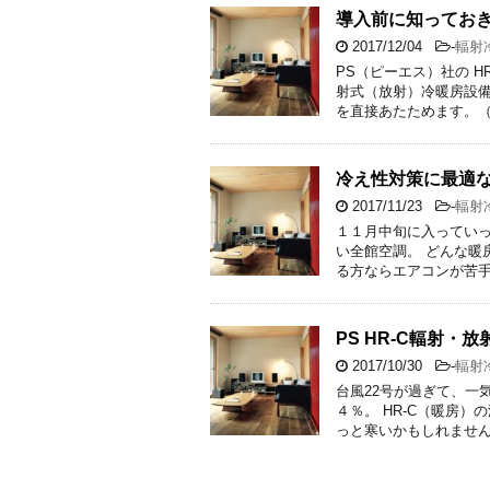
導入前に知っておき
2017/12/04
-
輻射冷
PS（ピーエス）社の H
射式（放射）冷暖房設備
を直接あたためます。（
冷え性対策に最適
2017/11/23
-
輻射冷
１１月中旬に入っていっ
い全館空調。 どんな暖
る方ならエアコンが苦手
PS HR-C輻射
2017/10/30
-
輻射冷
台風22号が過ぎて、一
４％。 HR-C（暖房
っと寒いかもしれません