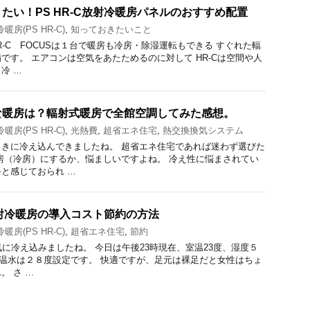
たい！PS HR-C放射冷暖房パネルのおすすめ配置
暖房(PS HR-C)
,
知っておきたいこと
R-C FOCUSは１台で暖房も冷房・除湿運転もできる すぐれた輻
です。 エアコンは空気をあたためるのに対して HR-Cは空間や人
冷 …
な暖房は？輻射式暖房で全館空調してみた感想。
暖房(PS HR-C)
,
光熱費
,
超省エネ住宅
,
熱交換換気システム
きに冷え込んできましたね。 超省エネ住宅であれば迷わず選びた
房（冷房）にするか、悩ましいですよね。 冷え性に悩まされてい
と感じておられ …
・放射冷暖房の導入コスト節約の方法
暖房(PS HR-C)
,
超省エネ住宅
,
節約
気に冷え込みましたね。 今日は午後23時現在、室温23度、湿度５
）の温水は２８度設定です。 快適ですが、足元は裸足だと女性はちょ
。 さ …