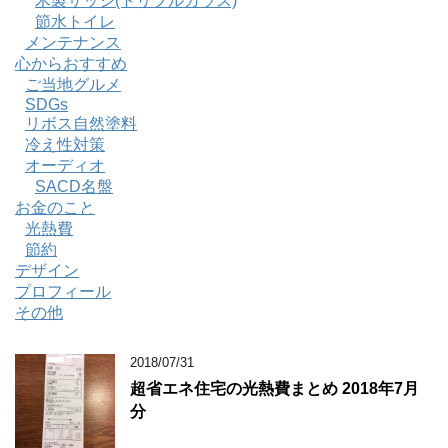
木製サッシ(トリプルガラス)
節水トイレ
メンテナンス
心からおすすめ
ご当地グルメ
SDGs
リボス自然塗料
冷え性対策
オーディオ
SACD名盤
お金のこと
光熱費
節約
デザイン
プロフィール
その他
2018/07/31
超省エネ住宅の光熱費まとめ 2018年7月
分