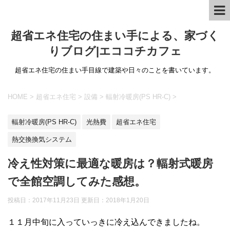
超省エネ住宅の住まい手による、家づく
りブログ|エココチカフェ
超省エネ住宅の住まい手目線で建築や日々のことを書いています。
HOME
>
超省エネ住宅
>
設備
>
輻射冷暖房(PS HR-C)
>
輻射冷暖房(PS HR-C)
光熱費
超省エネ住宅
熱交換換気システム
冷え性対策に最適な暖房は？輻射式暖房
で全館空調してみた感想。
投稿日：2017年11月23日 更新日：
2018年1月20日
１１月中旬に入っていっきに冷え込んできましたね。