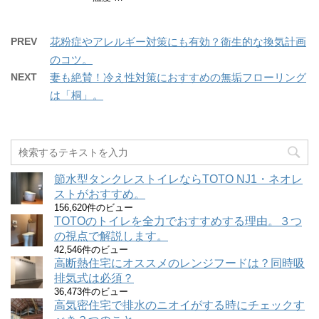
PREV
花粉症やアレルギー対策にも有効？衛生的な換気計画
のコツ。
NEXT
妻も絶賛！冷え性対策におすすめの無垢フローリング
は「桐」。
節水型タンクレストイレならTOTO NJ1・ネオレ
ストがおすすめ。
156,620件のビュー
TOTOのトイレを全力でおすすめする理由。３つ
の視点で解説します。
42,546件のビュー
高断熱住宅にオススメのレンジフードは？同時吸
排気式は必須？
36,473件のビュー
高気密住宅で排水のニオイがする時にチェックす