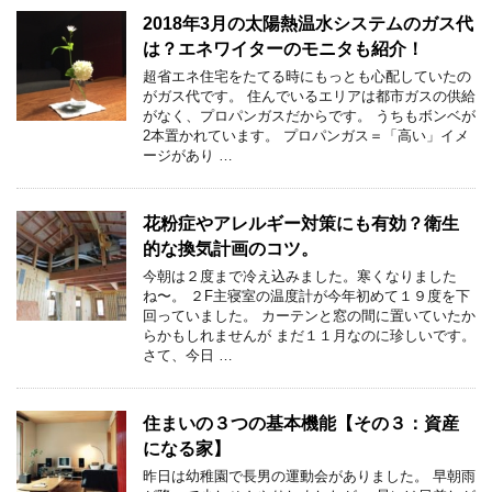
2018年3月の太陽熱温水システムのガス代
は？エネワイターのモニタも紹介！
超省エネ住宅をたてる時にもっとも心配していたの
がガス代です。 住んでいるエリアは都市ガスの供給
がなく、プロパンガスだからです。 うちもボンベが
2本置かれています。 プロパンガス＝「高い」イメ
ージがあり …
花粉症やアレルギー対策にも有効？衛生
的な換気計画のコツ。
今朝は２度まで冷え込みました。寒くなりました
ね〜。 ２F主寝室の温度計が今年初めて１９度を下
回っていました。 カーテンと窓の間に置いていたか
らかもしれませんが まだ１１月なのに珍しいです。
さて、今日 …
住まいの３つの基本機能【その３：資産
になる家】
昨日は幼稚園で長男の運動会がありました。 早朝雨