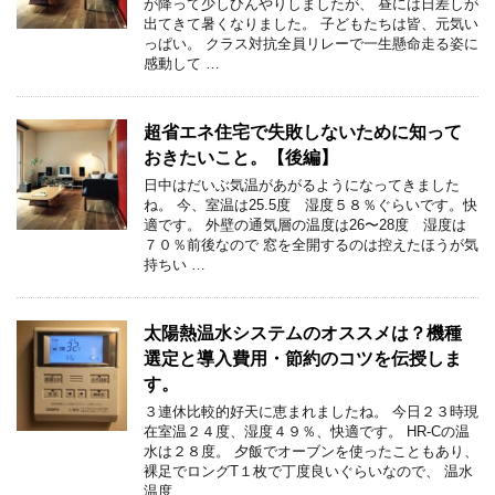
が降って少しひんやりしましたが、 昼には日差しが
出てきて暑くなりました。 子どもたちは皆、元気い
っぱい。 クラス対抗全員リレーで一生懸命走る姿に
感動して …
超省エネ住宅で失敗しないために知って
おきたいこと。【後編】
日中はだいぶ気温があがるようになってきました
ね。 今、室温は25.5度 湿度５８％ぐらいです。快
適です。 外壁の通気層の温度は26〜28度 湿度は
７０％前後なので 窓を全開するのは控えたほうが気
持ちい …
太陽熱温水システムのオススメは？機種
選定と導入費用・節約のコツを伝授しま
す。
３連休比較的好天に恵まれましたね。 今日２３時現
在室温２４度、湿度４９％、快適です。 HR-Cの温
水は２８度。 夕飯でオーブンを使ったこともあり、
裸足でロングT１枚で丁度良いぐらいなので、 温水
温度 …