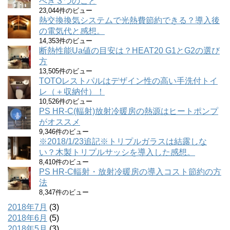
べき３つのこと
23,044件のビュー
熱交換換気システムで光熱費節約できる？導入後
の電気代と感想。
14,353件のビュー
断熱性能Ua値の目安は？HEAT20 G1とG2の選び
方
13,505件のビュー
TOTOレストパルはデザイン性の高い手洗付トイ
レ（＋収納付）！
10,526件のビュー
PS HR-C(輻射)放射冷暖房の熱源はヒートポンプ
がオススメ
9,346件のビュー
※2018/1/23追記※トリプルガラスは結露しな
い？木製トリプルサッシを導入した感想。
8,410件のビュー
PS HR-C輻射・放射冷暖房の導入コスト節約の方
法
8,347件のビュー
2018年7月
(3)
2018年6月
(5)
2018年5月
(3)